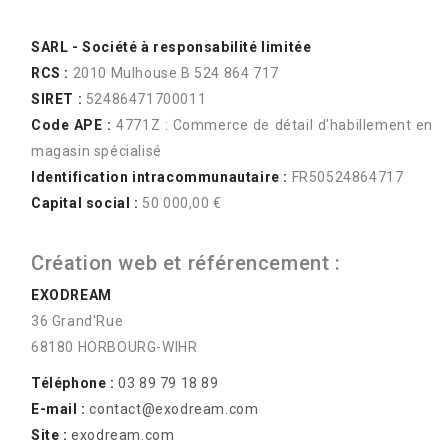
SARL - Société à responsabilité limitée
RCS :
2010 Mulhouse B 524 864 717
SIRET :
52486471700011
Code APE :
4771Z : Commerce de détail d'habillement en
magasin spécialisé
Identification intracommunautaire :
FR50524864717
Capital social :
50 000,00 €
Création web et référencement :
EXODREAM
36 Grand'Rue
68180 HORBOURG-WIHR
Téléphone :
03 89 79 18 89
E-mail :
contact@exodream.com
Site :
exodream.com