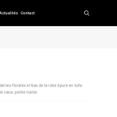
Actualités
Contact
ries florales et bas de la robe épuré en tulle.
é cœur, petite traîne.