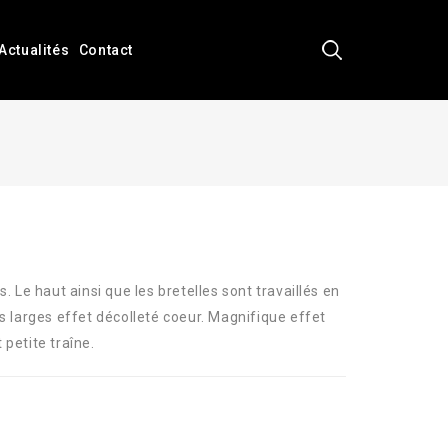
Actualités
Contact
s. Le haut ainsi que les bretelles sont travaillés en
es larges effet décolleté coeur. Magnifique effet
 petite traîne.