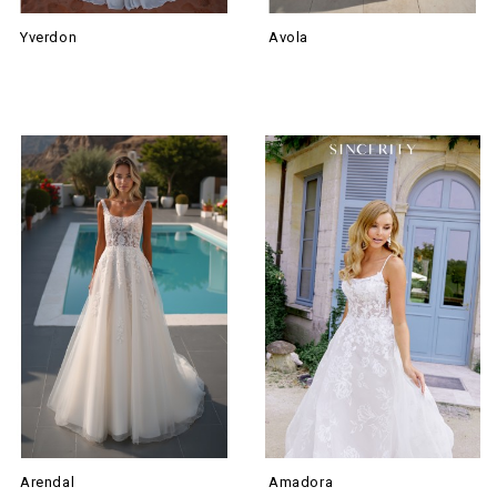
Yverdon
Avola
Arendal
Amadora