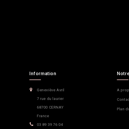
Information
Notre
Geneviève Avril
A pro
7 rue du laurier
Conta
68700 CERNAY
Plan d
France
03 89 39 76 04