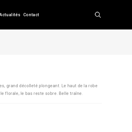
Actualités
Contact
, grand décolleté plongeant. Le haut de la robe
e florale, le bas reste sobre. Belle traîne.