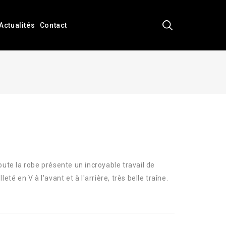
Actualités
Contact
ute la robe présente un incroyable travail de
té en V à l'avant et à l'arrière, très belle traîne.