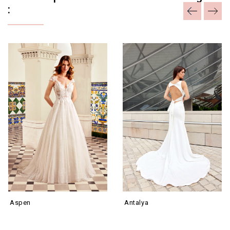
:
Aspen
Antalya